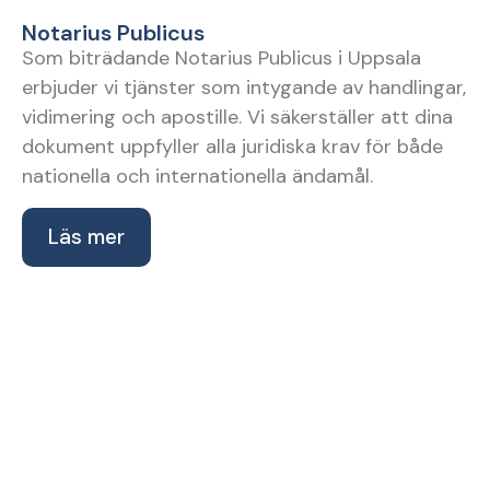
Notarius Publicus
Som biträdande Notarius Publicus i Uppsala
erbjuder vi tjänster som intygande av handlingar,
vidimering och apostille. Vi säkerställer att dina
dokument uppfyller alla juridiska krav för både
nationella och internationella ändamål.
Läs mer
Behöver du
advokathjälp?
Lagar och regler är komplicerade. Anlita en erfaren