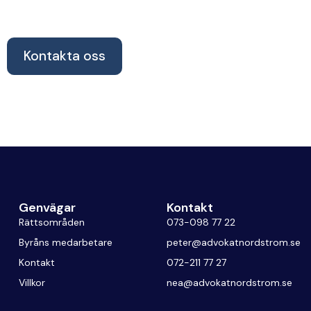
advokat och låt oss hjälpa dig.
Kontakta oss
Genvägar
Kontakt
Rättsområden
073-098 77 22
Byråns medarbetare
peter@advokatnordstrom.se
Kontakt
072-211 77 27
Villkor
nea@advokatnordstrom.se