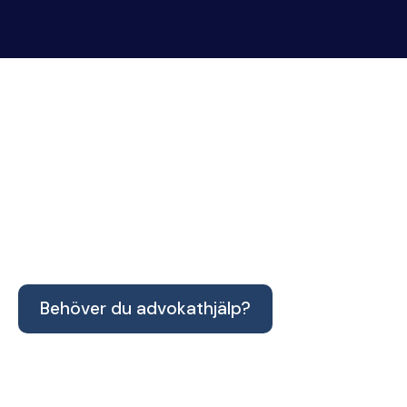
Advokatbyrån Peter
Nordström AB
Arbetar inom humanjuridikens samtliga områden
med kompetens inom advokatbyråns alla
verksamhetsområden
Behöver du advokathjälp?
Öppettider: 08:00-17:00